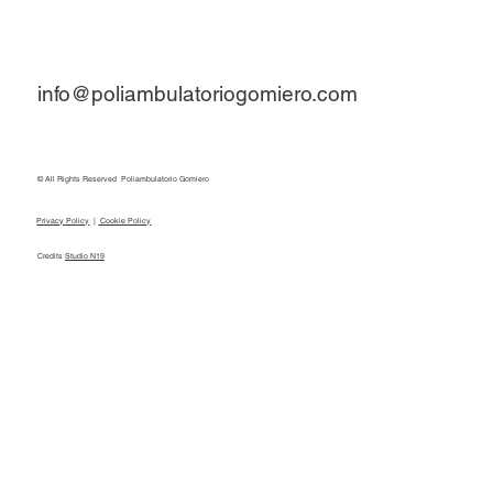
info@poliambulatoriogomiero.com
© All Rights Reserved Poliambulatorio Gomiero
Privacy Policy
|
Cookie Policy
Credits
Studio N19