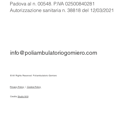
Padova al n. 00548. P.IVA 02500840281
Autorizzazione sanitaria n. 38818 del 12/03/2021
info@poliambulatoriogomiero.com
© All Rights Reserved Poliambulatorio Gomiero
Privacy Policy
|
Cookie Policy
Credits
Studio N19